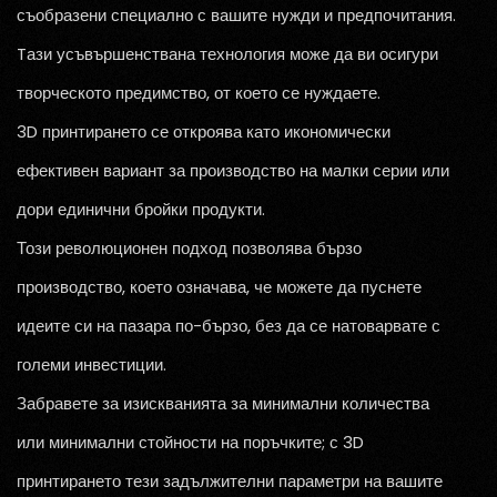
съобразени специално с вашите нужди и предпочитания.
Tази усъвършенствана технология може да ви осигури
творческото предимство, от което се нуждаете.
3D принтирането се откроява като икономически
ефективен вариант за производство на малки серии или
дори единични бройки продукти.
Този революционен подход позволява бързо
производство, което означава, че можете да пуснете
идеите си на пазара по-бързо, без да се натоварвате с
големи инвестиции.
Забравете за изискванията за минимални количества
или минимални стойности на поръчките; с 3D
принтирането тези задължителни параметри на вашите